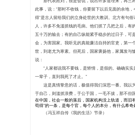
那代表姓刘，很是会说，说出许多道理来，再三
此事，说：“那时不收钱，你要留下以后见面的余地，
得”是古人留给我们的立身处世的大教训。北方有句俗
人，许多不免滥抓钱的毛病。他们抓了几把之后，有
五十万的输去；有的自己纵能紧手稳步的过日子，可
会，为害国家。我听见的真能廉洁自持的官吏，第一
世，到老尤为寒素。但死后，国家褒扬他，家属发与
说：
“人家都说我不要钱，是矫情，是假的。确确实实
一辈子，直到我死了才止。”
这是真情挚意的话，极值得我们深思一番。我以
于自己，则滥抓浪费，于公于国，一毛不拔，那不但
在中国，社会一般的落后，国家机构没上轨道，而旧
苟得”的一条，是每个官，每个人的本分，有什么希奇
（冯玉祥自传《我的生活》节录）