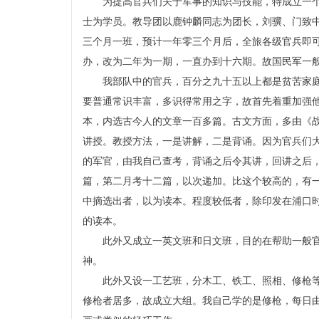
为提高官兵们关于军事的知识与技能，特成立一
士为学员。教导团以鹿钟麟同志为团长，刘骥、门致
三个月一班，预计一年零三个月后，全旅各级官兵即
办，改为二年为一期，一直办到十六期。故国民军一
我部队中的官兵，百分之九十五以上都是贫苦家
要普通常识丰富，多识得常用之字，故首先着重加强
本，内选古今人的文章一百多篇。古文方面，多由《
讲授。教授方法，一是讲解，二是背诵。因为官兵们
的军官，由我自己查考，背诵之后令其讲，回讲之后
篇，第二月考十二篇，以次递加。比这个较高的，有
中摘选出者，以为读本。程度较低者，除印发在浦口
的读本。
此外又成立一英文班和日文班，目的在帮助一般
神。
此外又设一工艺班，分木工、铁工、照相、修枪
修枪者居多，故成立大组。我自己学的是修枪，每日