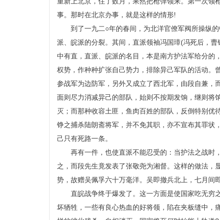
重新上北京，住了数月，果然把枪弹领来。第一次领
事。那时在北京办事，就是这样的情形!
到了一九二○年的春间，为北洋官僚军阀所操纵
派、皖派的分裂。其间，直派领袖冯国璋(冯死后，曹
中有直，直派、皖派的名目，本是南方护法军给分的
权势，作种种扩张自己势力，排除异己军队的活动。
参战军为边防军，另外又成立了西北军，由段自兼，
面则尽力消减异己的部队，始则不按期发饷，继则将
灭；而那种收容土匪，鱼肉百姓的部队，反倒特别优
铮之捕杀陆朗斋将军，并不免其职，亦不宣布其罪状
己只有死路一条。
再有一件，也使直派不能忍受的：当护法之战时
之，而段先生竟发表了张敬尧为湘督。这样的做法，
势，故赠吴佩孚六十万毫洋。吴即撤兵北上，七月间
直皖战争终于爆发了。这一方面是使国家吃无穷
坏牺牲，一些有良心热血的好将领，陷在夹板缝中，