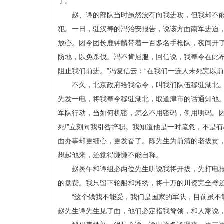
了。
赵、谭的部队当时虽然没有向我进攻，但我却不
犯。一日，驻汉寿的冯治安报告，说该方面南军进迫
放心。因令团长鹿钟麟带着一百多名手枪队，夜间开
防地，以免杀伐。冯不肯屈服，回信说，我奉令在此
阻止我们前进。”冯复信云：“在我们一连人未死完以
不久，北京政府给我命令，叫我们队伍移驻湖北
先发一电，将我奉令移驻湖北，取道津市的话通知他
军队行动，当如何机密，怎么不用密码，倒用明码。因
死!”立刻向我引咎辞职。我知道他是一时疏忽，不是
面办事却更细心，更发奋了。陈先生为前清的老拔贡
想起他来，还觉得慊慊不能自释。
赵炎午和谭组必两位先生听说我将开拔，先打电
的盘费。我只留下轮船和湘绣，将十万的川资完全璧
“这个钱我不能受，我们是国家的军队，目前虽
赵先生谭先生见了面，他们必定指我脊领，和人家说，