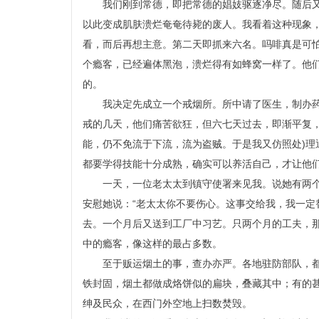
我们刚到常德，即把常德的娼妓驱逐净尽。随后
以此变成肌肤溃烂奄奄待毙的废人。我看着这种现象
看，而后再想主意。第二天即抓来六名。吗啡真是可
个瘾客，已经遍体黑泡，溃烂得有如蜂窝一样了。他
的。
我决定先成立一个戒烟所。所中请了医生，制办
戒的几天，他们痛苦欲狂，但六七天过去，即渐平复
能，仍不免流于下流，流为盗贼。于是我又仿照处)
都要学得技能十分成熟，确实可以养活自己，才让他
一天，一位老太太到镇守使署来见我。说她有两
安慰她说：“老太太你不要伤心。这事交给我，我一定
去。一个月后又送到工厂中习艺。只两个月的工夫，
中的瘾客，像这样的最占多数。
至于贩运烟土的事，查办亦严。各地驻防部队，
铁封固，烟土都做成烙饼似的扁块，叠藏其中；有的
绅及民众，在西门外空地上扫数焚毁。