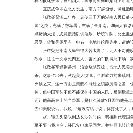
样的彼此残杀，自相消灭，国家将至何时始能上轨道?
直皖战争即在北方发生，南方军赵恒惕、谭延贻
张敬尧督湘二年多，真使三千万的湖南人民日处火热
帅”之类，充满了督军署，布满了全湖南。湖南人有谚
嫖赌抽大烟，恣意搜括以供淫乐。所统军队，比土匪
忍受，曾和吴佩孚左一电右一电地打给段先生，请他
张敬尧把湖南人民害得太苦太毒了，无人不对他
砍杀，往往一次杀死四五人。害民的军队得此下场，实
张敬尧军退到岳州，沿途烧杀淫掠，当地人民畏
杀。这事传出去，激起美人愤慨，当派武力前来镇制
灭顶之灾。这一方面是美舰不能处之镇静沉着之咎，
神，但中国军队不但不能保护中国的人民，反倒欺凌
还让他高高在上的当督军，是什么缘故?只因为他是
去和美舰说话。我说：“这没有话可说，你打死了人，只
赵、谭先头部队到达长沙的时候，我接到代理国
军不要与我冲突，孙已复电表示同意。并把原电转给