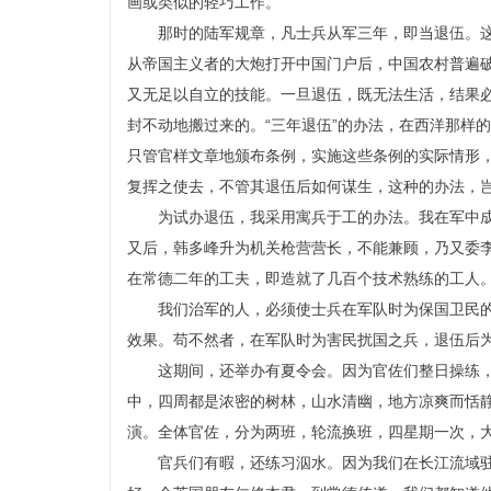
画或类似的轻巧工作。
那时的陆军规章，凡士兵从军三年，即当退伍。
从帝国主义者的大炮打开中国门户后，中国农村普遍
又无足以自立的技能。一旦退伍，既无法生活，结果
封不动地搬过来的。“三年退伍”的办法，在西洋那样
只管官样文章地颁布条例，实施这些条例的实际情形
复挥之使去，不管其退伍后如何谋生，这种的办法，
为试办退伍，我采用寓兵于工的办法。我在军中
又后，韩多峰升为机关枪营营长，不能兼顾，乃又委
在常德二年的工夫，即造就了几百个技术熟练的工人
我们治军的人，必须使士兵在军队时为保国卫民
效果。苟不然者，在军队时为害民扰国之兵，退伍后
这期间，还举办有夏令会。因为官佐们整日操练
中，四周都是浓密的树林，山水清幽，地方凉爽而恬
演。全体官佐，分为两班，轮流换班，四星期一次，
官兵们有暇，还练习泅水。因为我们在长江流域