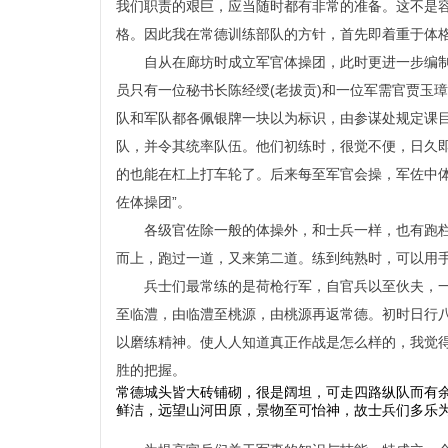
我们职责的艰巨，应当随时都有非常的准备。这不是
格。因此我在常德训练部队的方针，首先即着重于体
自从在廊坊时成立军官体操团，此时更进一步编
员只有一位秘书长陈经绶(老拔贡)和一位军需官贾玉
队和军队都各佩银牌一块以为标识，由参谋处规定课
队，并令其统率队伍。他们初练时，很觉不便，日久
的也能在杠上打车轮了。后来每至军官会操，军佐中
佐体操团”。
各级官佐除一般的体操外，和士兵一样，也有跑
而上，跑过一道，又来第二道。练到纯熟时，可以用
兵士们最常练的是荷枪行军，自官兵以至伙夫，
至临澧，由临澧至桃源，由桃源再返常德。初时日行
以磨练精神。使人人知道真正作战是怎么样的，我觉
胜的把握。
常德城头皆大砖铺砌，很是阔坦，可走四路纵队而有
鲜洁，远望山河田原，景物至可怡神，故士兵们