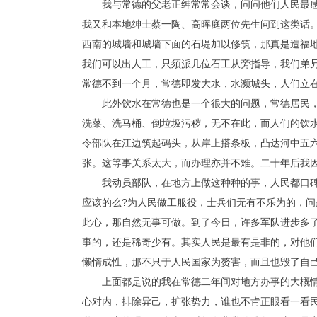
我与常德的父老正绅常常会谈，问问他们人民最
我又和本地绅士蔡一陶、高晖庭两位先生问到这类话
西南的城墙和城墙下面的石堤加以修筑，那真是造福
我们可以出人工，只须派几位石工从旁指导，我们弟
常德不到一个月，常德即发大水，水濒城头，人们立
此外饮水在常德也是一个很大的问题，常德居民
洗菜、洗马桶、倒垃圾污秽，无不在此，而人们的饮
令部队在江边筑起码头，从岸上搭条板，凸达河中五
张。这等事关系太大，而办理亦并不难。二十年后我
我动员部队，在地方上做这种种的事，人民都口
应该的么?为人民做工服役，士兵们无有不乐为的，
此心，那自然无事可做。到了今日，许多军队进步多
事的，还是稀奇少有。其实人民是最有是非的，对他
懒惰成性，那不只于人民国家为赘害，而且也毁了自
上面都是说的我在常德二年间对地方办事的大概
心对内，排除异己，扩张势力，谁也不肯正眼看一看