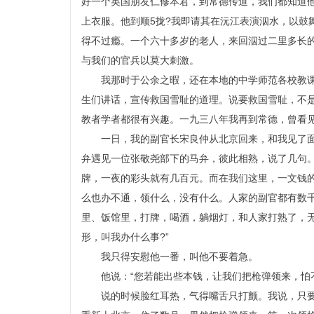
好一个英国朋友仁修本君，到常德传道，我们都知道
上衣服。他到顺5拢?我即请其在沅江表演泅水，以鼓
得不过瘾。一个六十多岁的老人，来回泅过二里多长
与我们的官兵以莫大刺激。
我那时于公余之暇，还在本地的中学师范各校教
生们讲话，宣传救国雪耻的道理。说要救国雪耻，不
教者学者都很有兴趣。一九三八年我再到常德，曾看
一日，我的副官长宋良仲从北京回来，和我见了
弁遇见一位张敬尧部下的马弁，彼此相熟，说了几句
牌，一夜的彩头就有几百元。而在我们这里，一文钱的
么也办不通，领什么，没有什么。人家的副官都有数
里、饭馆里，打牌，喝酒，躺烟灯，和人家打熟了，
形，叫我办什么事?”
我只得安慰他一番，叫他不要着急。
他说：“您若能出些本钱，让我们把枪弹领来，怕
说的时候脸红耳热，气得嘴舌只打颤。我说，只