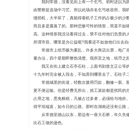
我到常德，没看见街上有一个乞丐。初时还以为
由警察捉送场中习艺。所以此场亦名乞丐收容所。我
缝纫机，大半坏了，真能得着机子工作的占极少的少
而且多是腐臭了的。那种悲惨可怜的情形，简直不如
高。这种情形我没法看得过去，禁不住对他们负责的
所谓市容。哪里是办公益呢?我看还不如放他们出去
常德市上纸币极为紊乱，许多大商店出票，电厂
量办法，四个星期即整饬清楚。我所至之地，纸币之
我又在街上建立石亭石柱，上面书刻曾文正公等
十九年时完全被人毁去，不知弄到哪里去了。石柱子
常德城里的街道，经数次拨用罚款，翻修一新。
更不便运输。但是经费无所出，抓工派款都是扰民的
占用之地，悉免粮税，凡被占过多者，必须给与地价
得平坦端直，如今日的公路。那时在湖南还没有公路
从常德至德山以东，那边有一座大石桥，年久失
比石工做的逊色。